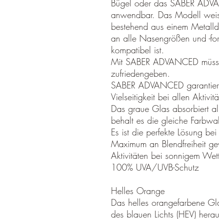
Bügel oder das SABER ADVAN
anwendbar. Das Modell weis
bestehend aus einem Metalldr
an alle Nasengrößen und -f
kompatibel ist.
Mit SABER ADVANCED müssen 
zufriedengeben.
SABER ADVANCED garantiert 
Vielseitigkeit bei allen Aktivit
Das graue Glas absorbiert a
behalt es die gleiche Farbw
Es ist die perfekte Lösung bei
Maximum an Blendfreiheit gewä
Aktivitäten bei sonnigem Wett
100% UVA/UVB-Schutz
Helles Orange
Das helles orangefarbene Gla
des blauen Lichts (HEV) hera