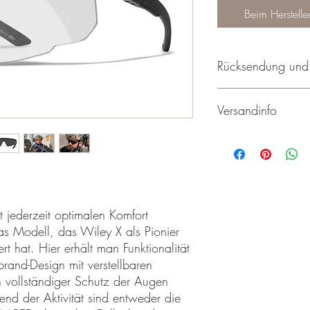
Beim Herstelle
Rücksendung und
Rücksendung / Umtau
Versandinfo
Rücksendungen werden
wenn sie ausreichend fr
die Rücksendung.
Wir versenden ausschlis
Nach Erhalt der Ware 
Sie dürfen gerne ihre 
Ware zurückzusenden.
Expresslieferungen sin
Bitte senden Sie jene Ar
entsprechen
in der Originalver
jederzeit optimalen Komfort
unbenutzt
 Modell, das Wiley X als Pionier
transportsicher ver
ert hat. Hier erhält man Funktionalität
Schuhkartons, etc. 
rand-Design mit verstellbaren
sie vor Transportsc
 vollständiger Schutz der Augen
frankiert (Sie tragen
end der Aktivität sind entweder die
an uns zurück.