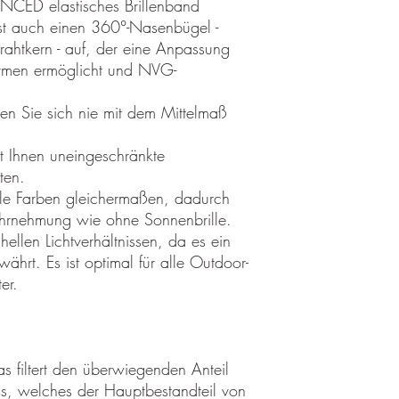
CED elastisches Brillenband
Bitte nennen Sie uns a
t auch einen 360°-Nasenbügel -
damit wir Ihre Wünsch
ahtkern - auf, der eine Anpassung
Ablauf der 2 Wochen w
ormen ermöglicht und NVG-
Bitte beachten Sie, da
Sie sich nie mit dem Mittelmaß
ausreichend frankiert s
zurückgesendet werden 
Ihnen uneingeschränkte
Sendungen annehmen kö
Rücksendungen außerh
äten.
lle Farben gleichermaßen, dadurch
Muss ein Artikel oder e
ahrnehmung wie ohne Sonnenbrille.
Sie einen falschen ode
 hellen Lichtverhältnissen, da es ein
bitten wir Sie uns vora
hrt. Es ist optimal für alle Outdoor-
informieren.
er.
Achtung
Vom Umtausch- und Rüc
Individuell gestalt
Medizinprodukte Fir
s filtert den überwiegenden Anteil
Ballistische Schutz
us, welches der Hauptbestandteil von
vom Umtausch- und