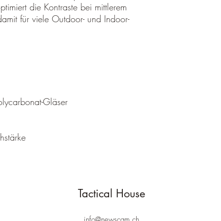
timiert die Kontraste bei mittlerem
Unterwäsche sind 
amit für viele Outdoor- und Indoor-
ausgeschlossen
Gesondert ausgepre
Sonderbestellungen
Bestellungen von Ar
regulär in unserem 
Gewährleistung & Gar
Bei allen neuwertigen Ar
olycarbonat-Gläser
gesetzliche Gewährleis
sind Schäden, die durch
Pflege oder unsachgem
beachten Sie, dass U
hstärke
Nähte von Handschuhe
zugezählt werden.
Tactical House
info@newscam.ch