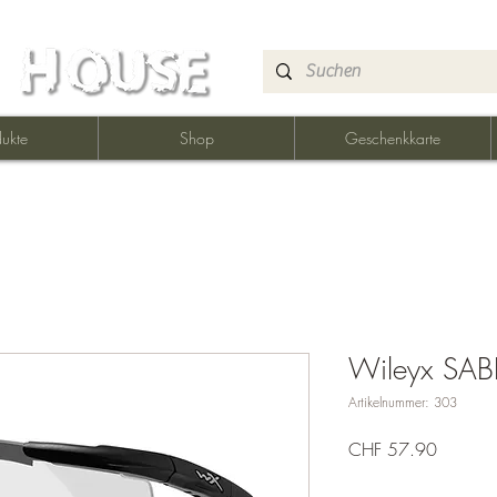
ukte
Shop
Geschenkkarte
Wileyx SA
Artikelnummer: 303
Preis
CHF 57.90