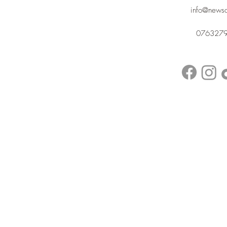
info@news
076327