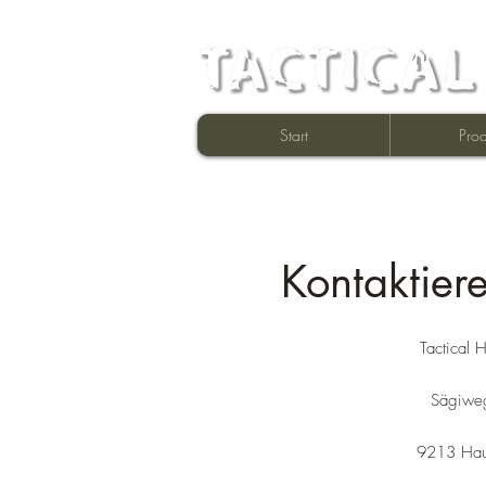
Start
Prod
Kontaktier
Tactical 
Sägiwe
9213 Hau