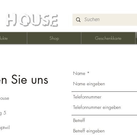
ukte
Shop
Geschenkkarte
Name
en Sie uns
Telefonnummer
House
g 5
Betreff
ptwil