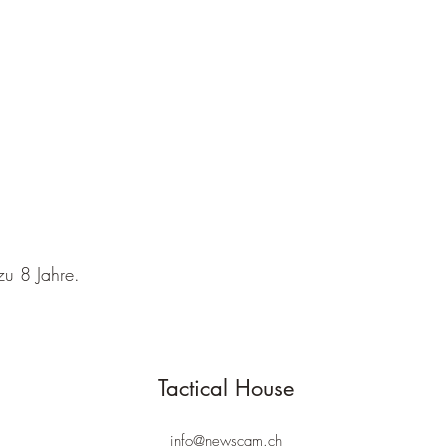
Ballistische Schutz
vom Umtausch- und
Unterwäsche sind 
ausgeschlossen
Gesondert ausgepre
Sonderbestellungen
Bestellungen von Ar
regulär in unserem 
Gewährleistung & Gar
Bei allen neuwertigen Ar
gesetzliche Gewährleis
sind Schäden, die durch
zu 8 Jahre.
Pflege oder unsachgem
beachten Sie, dass U
Nähte von Handschuhe
zugezählt werden.
Tactical House
info@newscam.ch