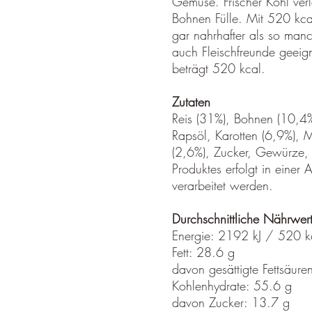
Gemüse. Frischer Kohl verl
Bohnen Fülle. Mit 520 kcal
gar nahrhafter als so manc
auch Fleischfreunde geeign
beträgt 520 kcal.
Zutaten
Reis (31%), Bohnen (10,4%
Rapsöl, Karotten (6,9%), M
(2,6%), Zucker, Gewürze, K
Produktes erfolgt in einer
verarbeitet werden.
Durchschnittliche Nährwe
Energie: 2192 kJ / 520 k
Fett: 28.6 g
davon gesättigte Fettsäure
Kohlenhydrate: 55.6 g
davon Zucker: 13.7 g