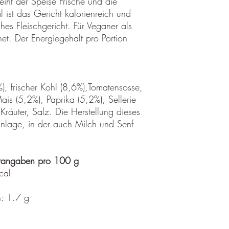
eiht der Speise Frische und die
an uns zurück.
 ist das Gericht kalorienreich und
hes Fleischgericht. Für Veganer als
Bitte nennen Sie uns a
et. Der Energiegehalt pro Portion
damit wir Ihre Wünsch
Ablauf der 2 Wochen w
Bitte beachten Sie, da
ausreichend frankiert s
), frischer Kohl (8,6%),Tomatensosse,
zurückgesendet werden 
ais (5,2%), Paprika (5,2%), Sellerie
Sendungen annehmen kö
räuter, Salz. Die Herstellung dieses
Rücksendungen außerh
 Anlage, in der auch Milch und Senf
Muss ein Artikel oder e
Sie einen falschen ode
bitten wir Sie uns vora
rtangaben pro 100 g
informieren.
cal
Achtung
n: 1.7 g
Vom Umtausch- und Rüc
Individuell gestalt
Medizinprodukte Fir