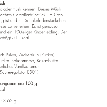
in der Originalver
sli
unbenutzt
koladenmüsli kennen. Dieses Müsli
transportsicher ver
chtes Cerealienfrühstück. Im Ofen
Schuhkartons, etc. 
ig ist und mit Schokoladenstückchen
sie vor Transportsc
sse zu verleihen. Es ist genauso
frankiert (Sie tragen
an uns zurück.
 und ein 100%-iger Kinderliebling. Der
beträgt 511 kcal.
Bitte nennen Sie uns a
damit wir Ihre Wünsch
Ablauf der 2 Wochen w
ch Pulver, Zuckersirup (Zucker),
ucker, Kakaomasse, Kakaobutter,
Bitte beachten Sie, da
ürliches Vanillearoma),
ausreichend frankiert s
zurückgesendet werden 
Säureregulator E501)
Sendungen annehmen kö
Rücksendungen außerh
rtangaben pro 100 g
cal
Muss ein Artikel oder e
Sie einen falschen ode
n: 3.62 g
bitten wir Sie uns vora
informieren.