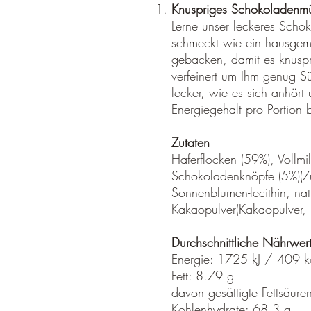
Knuspriges Schokoladenmü
Lerne unser leckeres Scho
schmeckt wie ein hausgema
gebacken, damit es knuspr
verfeinert um Ihm genug Sü
lecker, wie es sich anhört
Energiegehalt pro Portion 
Zutaten
Haferflocken (59%), Vollmil
Schokoladenknöpfe (5%)(Z
Sonnenblumen-lecithin, nat
Kakaopulver(Kakaopulver, 
Durchschnittliche Nährwe
Energie: 1725 kJ / 409 k
Fett: 8.79 g
davon gesättigte Fettsäure
Kohlenhydrate: 68.3 g