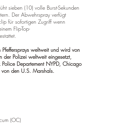
in der Originalver
Person (ab 18 Jahren) 
üht sieben (10) volle Burst-Sekunden
unbenutzt
kaufen.Wir verlangen z
transportsicher ver
tern. Der Abwehrspray verfügt
Ausweiskopie und even
Schuhkartons, etc. 
ip für sofortigen Zugriff wenn
sie vor Transportsc
inem Flip-Top-
frankiert (Sie tragen
stattet.
an uns zurück.
 Pfeffersprays weltweit und wird von
Bitte nennen Sie uns a
 der Polizei weltweit eingesetzt,
damit wir Ihre Wünsch
Ablauf der 2 Wochen w
k Police Departement NYPD, Chicago
 von den U.S. Marshals.
Bitte beachten Sie, da
ausreichend frankiert s
zurückgesendet werden 
Sendungen annehmen kö
Rücksendungen außerh
Muss ein Artikel oder e
Sie einen falschen ode
sicum (OC)
bitten wir Sie uns vora
informieren.