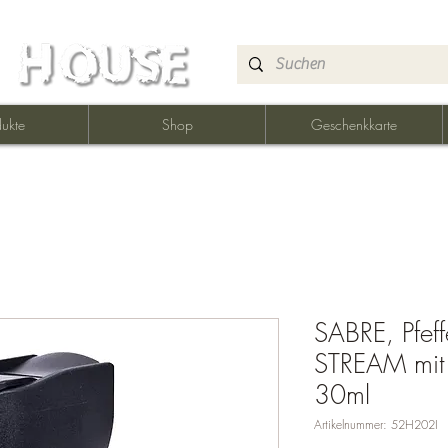
ukte
Shop
Geschenkkarte
SABRE, Pfef
STREAM mit G
30ml
Artikelnummer: 52H202I