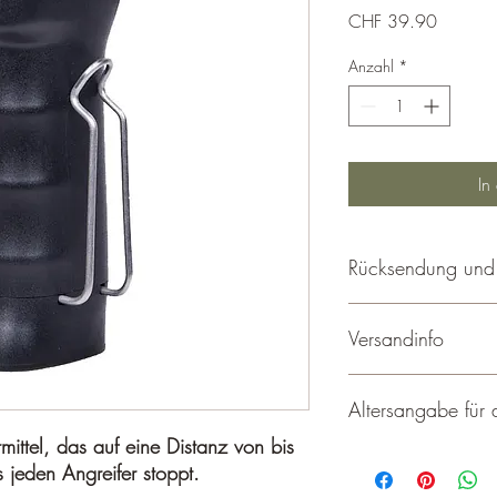
Preis
CHF 39.90
Anzahl
*
In
Rücksendung und
Rücksendung / Umtau
Versandinfo
Rücksendungen werden
wenn sie ausreichend fr
die Rücksendung.
Wir versenden ausschlis
Altersangabe für
Nach Erhalt der Ware 
Sie dürfen gerne ihre 
Ware zurückzusenden.
Expresslieferungen sin
mittel, das auf eine Distanz von bis
Bitte senden Sie jene Ar
Alle Artikel, die wir Ve
jeden Angreifer stoppt.
entsprechen
gelten in der Schweiz n