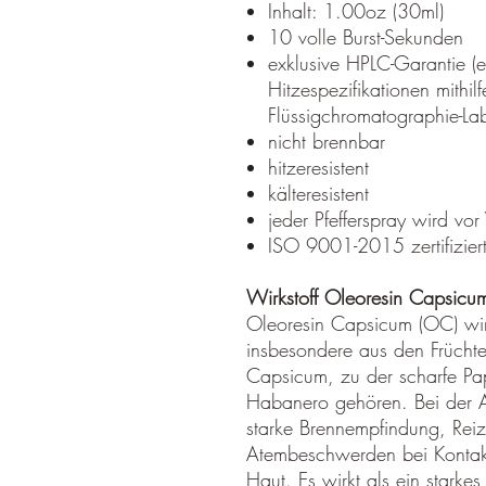
Inhalt: 1.00oz (30ml)
10 volle Burst-Sekunden
exklusive HPLC-Garantie (ei
Hitzespezifikationen mithil
Flüssigchromatographie-Lab
nicht brennbar
hitzeresistent
kälteresistent
jeder Pfefferspray wird vor
ISO 9001-2015 zertifizier
Wirkstoff Oleoresin Capsicu
Oleoresin Capsicum (OC) wird 
insbesondere aus den Frücht
Capsicum, zu der scharfe Pa
Habanero gehören. Bei der 
starke Brennempfindung, Rei
Atembeschwerden bei Kontak
Haut. Es wirkt als ein starkes