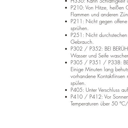
H336: Kann Schläfrigkeit
P210: Von Hitze, heißen O
Flammen und anderen Zünd
P211: Nicht gegen offene
sprühen.
P251: Nicht durchstechen
Gebrauch.
P302 / P352: BEI BERÜH
Wasser und Seife wasche
P305 / P351 / P338: 
Einige Minuten lang behut
vorhandene Kontaktlinsen 
spülen.
P405: Unter Verschluss a
P410 / P412: Vor Sonnenb
Temperaturen über 50 °