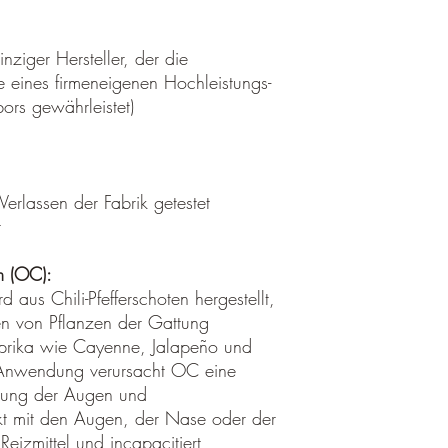
Achtung
nziger Hersteller, der die
Vom Umtausch- und Rüc
fe eines firmeneigenen Hochleistungs-
Individuell gestalt
Medizinprodukte Fir
ors gewährleistet)
Ballistische Schutz
vom Umtausch- und
Unterwäsche sind 
ausgeschlossen
 Verlassen der Fabrik getestet
Gesondert ausgepre
t
Sonderbestellungen
Bestellungen von Ar
regulär in unserem 
m (OC):
Gewährleistung & Gar
aus Chili-Pfefferschoten hergestellt,
en von Pflanzen der Gattung
Bei allen neuwertigen Ar
prika wie Cayenne, Jalapeño und
gesetzliche Gewährleis
Anwendung verursacht OC eine
sind Schäden, die durch
zung der Augen und
Pflege oder unsachgem
t mit den Augen, der Nase oder der
beachten Sie, dass U
Nähte von Handschuhe
 Reizmittel und incapacitiert