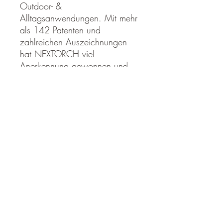
Outdoor- &
Alltagsanwendungen. Mit mehr
als 142 Patenten und
zahlreichen Auszeichnungen
hat NEXTORCH viel
Anerkennung gewonnen und
sich einen guten Ruf bei
Behörden und privaten
Anwendern erworben. Die
Produkte von NEXTORCH
werden in über 100 Länder der
Welt verkauft. NEXTORCH ist
PLATO-Gründungsmitglied und
führend in der Forschung,
Entwicklung und Herstellung
von sowohl zivilen als auch
taktischen Taschenlampen.
PLATO-Mitglieder werden
weithin als führende