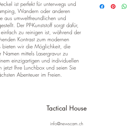
Dieser Rucksack hat e
ckel ist perfekt für unterwegs und
entsprechen
Die Versandkosten sind
 Camping, Wandern oder anderen
in der Originalver
de aus umweltfreundlichen und
unbenutzt
stellt. Der PP-Kunststoff sorgt dafür,
transportsicher ver
Schuhkartons, etc. 
 einfach zu reinigen ist, während der
sie vor Transportsc
henden Kontrast zum modernen
frankiert (Sie tragen
 bieten wir die Möglichkeit, die
an uns zurück.
r Namen mittels Lasergravur zu
inem einzigartigen und individuellen
Bitte nennen Sie uns a
 jetzt Ihre Lunchbox und seien Sie
damit wir Ihre Wünsch
nächsten Abenteuer im Freien.
Ablauf der 2 Wochen w
Bitte beachten Sie, da
ausreichend frankiert s
zurückgesendet werden 
Sendungen annehmen kö
Tactical House
Rücksendungen außerh
Muss ein Artikel oder e
info@newscam.ch
Sie einen falschen ode