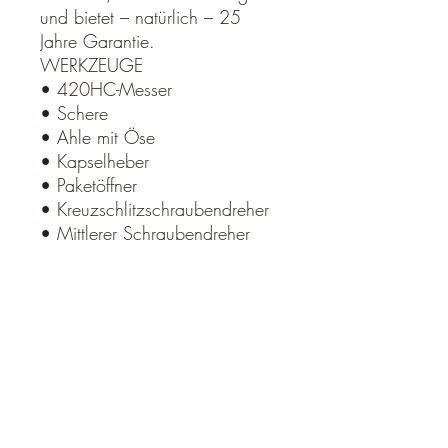
und bietet – natürlich – 25
Jahre Garantie.
WERKZEUGE
• 420HC-Messer
• Schere
• Ahle mit Öse
• Kapselheber
• Paketöffner
• Kreuzschlitzschraubendreher
• Mittlerer Schraubendreher
• Extra kleiner Schraubendreher
• Nagelheber
• Holz-/Metallfeile
• Pinzette
Rücksendung und Umtausch
Rücksendung / Umtausch