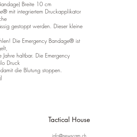
Bandage) Breite 10 cm
 mit integriertem Druckapplikator
Bitte nennen Sie uns a
che
damit wir Ihre Wünsch
ässig gestoppt werden. Dieser kleine
Ablauf der 2 Wochen w
Bitte beachten Sie, da
 fehlen! Die Emergency Bandage® ist
ausreichend frankiert s
elt,
zurückgesendet werden 
 Jahre haltbar. Die Emergency
Sendungen annehmen kö
lo Druck
Rücksendungen außerh
amit die Blutung stoppen.
)
Muss ein Artikel oder e
Sie einen falschen ode
bitten wir Sie uns vora
informieren.
Achtung
Vom Umtausch- und Rüc
Tactical House
Individuell gestalt
Medizinprodukte Fir
Ballistische Schutz
info@newscam.ch