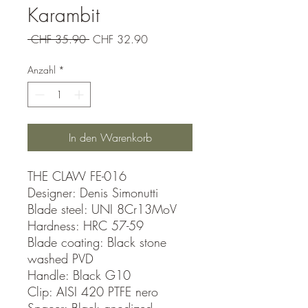
Karambit
Standardpreis
Sale-
 CHF 35.90 
CHF 32.90
Preis
Anzahl
*
In den Warenkorb
THE CLAW FE-016
Designer: Denis Simonutti
Blade steel: UNI 8Cr13MoV
Hardness: HRC 57-59
Blade coating: Black stone
washed PVD
Handle: Black G10
Clip: AISI 420 PTFE nero
Spacer: Black anodized