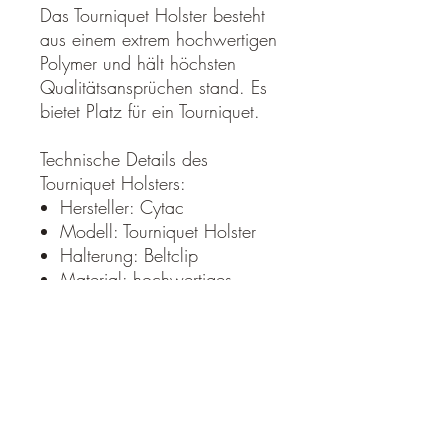
Das Tourniquet Holster besteht
aus einem extrem hochwertigen
Polymer und hält höchsten
Qualitätsansprüchen stand. Es
bietet Platz für ein Tourniquet.
Technische Details des
Tourniquet Holsters:
Hersteller: Cytac
Modell: Tourniquet Holster
Halterung: Beltclip
Material: hochwertiges
Polymer in Militärqualität
Lieferumfang:
1x Cytac Tourniquet Holster
Rücksendung und Umtausch