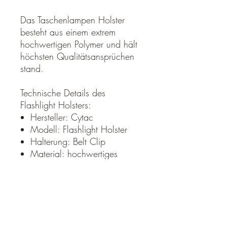
Das Taschenlampen Holster
besteht aus einem extrem
hochwertigen Polymer und hält
höchsten Qualitätsansprüchen
stand.
Technische Details des
Flashlight Holsters:
Hersteller: Cytac
Modell: Flashlight Holster
Halterung: Belt Clip
Material: hochwertiges
Polymer in Militärqualität
Lieferumfang:
1x Cytac Flashlight Holster mit
Belt Clip