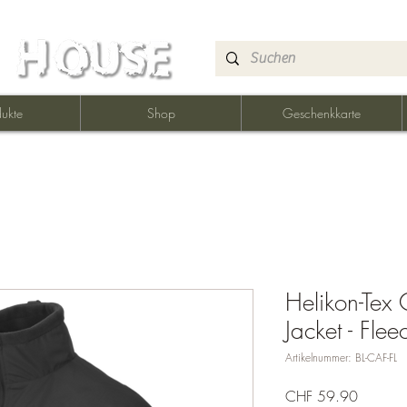
ukte
Shop
Geschenkkarte
Helikon-Te
Jacket - Flee
Artikelnummer: BL-CAF-FL
Preis
CHF 59.90