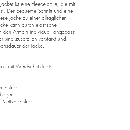
Jacket ist eine Fleecejacke, die mit
an uns zurück.
t ist. Der bequeme Schnitt und eine
Bitte nennen Sie uns a
se Jacke zu einer alltäglichen
damit wir Ihre Wünsch
cke kann durch elastische
Ablauf der 2 Wochen w
 den Ärmeln individuell angepasst
 sind zusätzlich verstärkt und
Bitte beachten Sie, da
ebensdauer der Jacke.
ausreichend frankiert s
zurückgesendet werden 
Sendungen annehmen kö
Rücksendungen außerh
uss mit Windschutzleiste
Muss ein Artikel oder e
Sie einen falschen ode
erschluss
bitten wir Sie uns vora
llbogen
informieren.
 Klettverschluss
Achtung
Vom Umtausch- und Rüc
Individuell gestalt
Medizinprodukte Fir