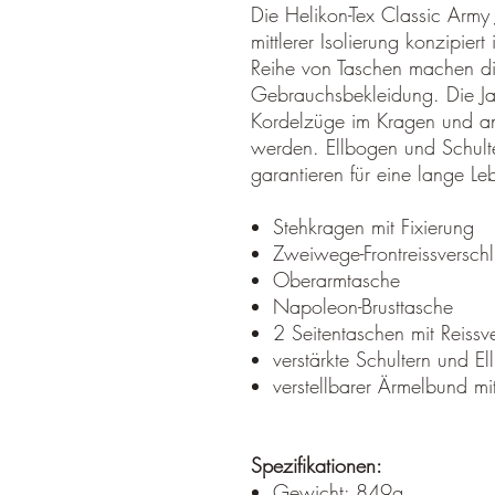
Die Helikon-Tex Classic Army 
mittlerer Isolierung konzipier
Reihe von Taschen machen die
Gebrauchsbekleidung. Die Ja
Kordelzüge im Kragen und an
werden. Ellbogen und Schulter
garantieren für eine lange L
Stehkragen mit Fixierung
Zweiwege-Frontreissverschl
Oberarmtasche
Napoleon-Brusttasche
2 Seitentaschen mit Reissv
verstärkte Schultern und E
verstellbarer Ärmelbund mit
Spezifikationen:
Gewicht: 849g